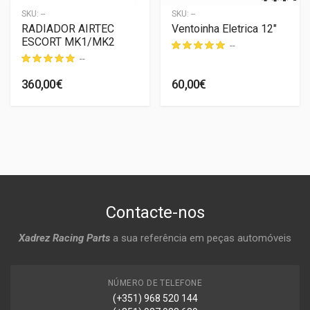
SKU:
--
SKU:
--
RADIADOR AIRTEC
Ventoinha Eletrica 12"
ESCORT MK1/MK2
--
--
360,00€
60,00€
Contacte-nos
Xadrez Racing Parts
a sua referência em peças automóveis
NÚMERO DE TELEFONE
(+351) 968 520 144