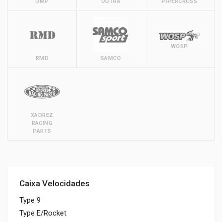
OMP
OUTRA
PIPERCROSS
WOSP
RMD
SAMCO
XADREZ
RACING
PARTS
Caixa Velocidades
Type 9
Type E/Rocket