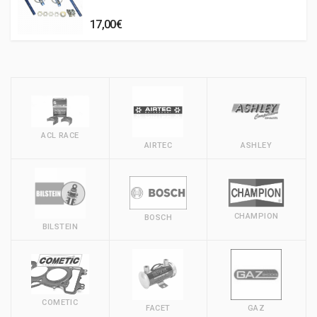
17,00€
ACL RACE
AIRTEC
ASHLEY
CHAMPION
BOSCH
BILSTEIN
COMETIC
FACET
GAZ