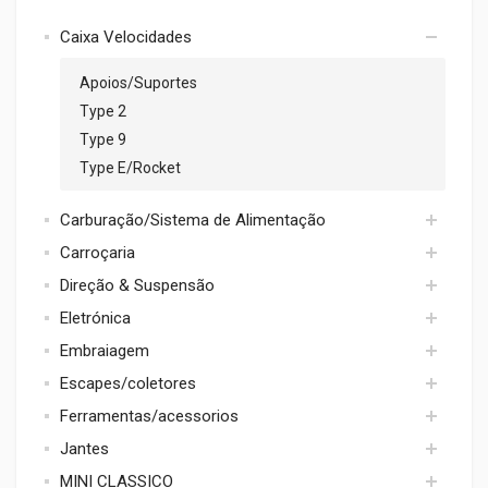
Caixa Velocidades
Apoios/Suportes
Type 2
Type 9
Type E/Rocket
Carburação/Sistema de Alimentação
Carroçaria
Acessorios
Direção & Suspensão
Coletores admissão
Apoios / Reforço
Eletrónica
Filtros
Borrachas
Cubos
Embraiagem
Kits Acelarador/Cabos
Exterior
Direção
Acessorios Electricos
Reguladores pressão/bombas gasolina
Escapes/coletores
Interior
Porcas/Casquilhos
Distribuidores/Acessorios
Cabos Embraiagem
Ferramentas/acessorios
Suspensão
Colectores
Jantes
LINHA DE ESCAPE
Ferramentas
MINI CLASSICO