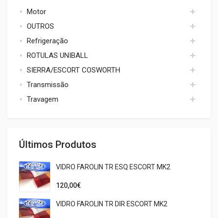
jantes acessorios
Motor
MINI
OUTROS
BDA/BDG
Refrigeração
Cosworth
MATERIAL VARIAS MARCAS
ROTULAS UNIBALL
Essex 3.0
Radiadores
SIERRA/ESCORT COSWORTH
Oil Catch/ Respiro
Tubagem
ROTULAS UNIBALL
Pinto
Transmissão
COSWORTH
X/Flow
Travagem
Diferencial
Zetec
Falange
Acessorios
Pernos
Discos de Travão
Últimos Produtos
Rolamentos
Kit Tubos
Vedantes
Kits de Travão
VIDRO FAROLIN TR ESQ ESCORT MK2
PASTILHAS
Pedaleiras
120,00€
Pinças
VIDRO FAROLIN TR DIR ESCORT MK2