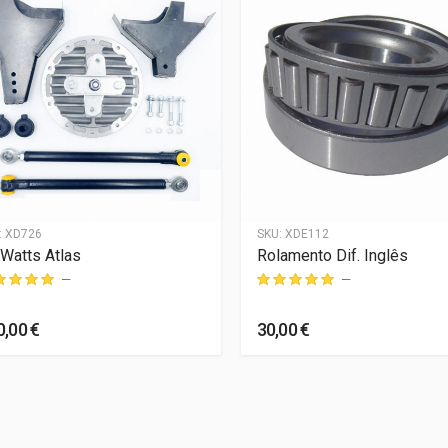
:
XD726
SKU:
XDE112
 Watts Atlas
Rolamento Dif. Inglês
—
—
0,00 €
30,00 €