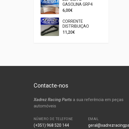
GASOLINA GRP4
INJEÇAO
6,00€
CORRENTE
DISTRIBUIÇAO
DUPLA MINI
11,20€
Contacte-nos
Xadrez Racing Parts
a sua referência em peças
automóveis
NÚMERO DE TELEFONE
EMAIL
(+351) 968 520 144
geral@xadrezracingpa