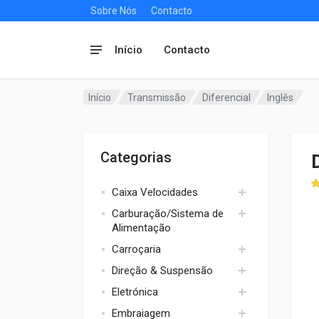
Sobre Nós
Contacto
Início
Contacto
Início
Transmissão
Diferencial
Inglês
Categorias
Caixa Velocidades
Carburação/Sistema de
Apoios/Suportes
Alimentação
Type 2
Carroçaria
Acessorios
Type 9
Direção & Suspensão
Coletores admissão
Type E/Rocket
Apoios / Reforço
Eletrónica
Filtros
Borrachas
Cubos
Embraiagem
Kits
Exterior