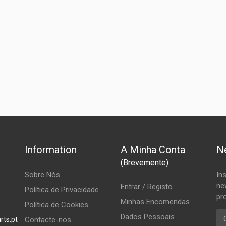
Information
A Minha Conta
N
(Brevemente)
Sobre Nós
In
ne
Entrar / Registo
Política de Privacidade
pr
Minhas Encomendas
Política de Cookies
Em
Dados Pessoais
rts.pt
Contacte-nos