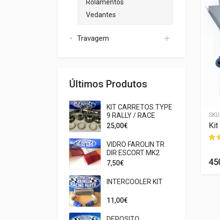
Rolamentos
Vedantes
Travagem
Acessorios
Discos de Travão
Últimos Produtos
Kit Tubos
Kits de Travão
KIT CARRETOS TYPE
PASTILHAS
9 RALLY / RACE
SKU:
LSDSHIM/010
SKU
Pedaleiras
eot/Citroen
Anilhas Afinação LSD 010
Kit
25,00€
Pinças
—
VIDRO FAROLIN TR
DIR ESCORT MK2
5,00 €
45
7,50€
INTERCOOLER KIT
11,00€
DEPOSITO