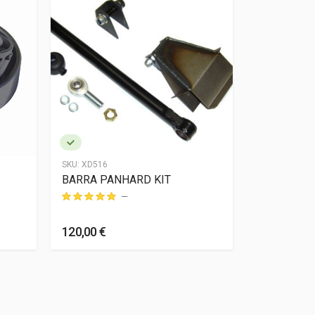
SKU:
XD516
SKU:
QWB148
BARRA PANHARD KIT
JG Rolamen
—
120,00 €
45,00 €