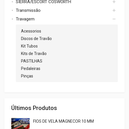
SIERRA/ESCORT COSWORTH
Oil Catch/ Respiro
Tubagem
ROTULAS UNIBALL
Pinto
Transmissão
COSWORTH
X/Flow
Travagem
Diferencial
Zetec
Falange
Acessorios
Pernos
Discos de Travão
Rolamentos
Kit Tubos
Vedantes
Kits de Travão
PASTILHAS
Pedaleiras
Pinças
Últimos Produtos
FIOS DE VELA MAGNECOR 10 MM